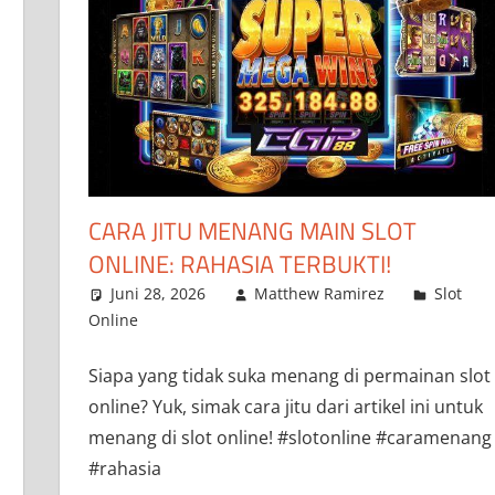
CARA JITU MENANG MAIN SLOT
ONLINE: RAHASIA TERBUKTI!
Juni 28, 2026
Matthew Ramirez
Slot
Online
Siapa yang tidak suka menang di permainan slot
online? Yuk, simak cara jitu dari artikel ini untuk
menang di slot online! #slotonline #caramenang
#rahasia