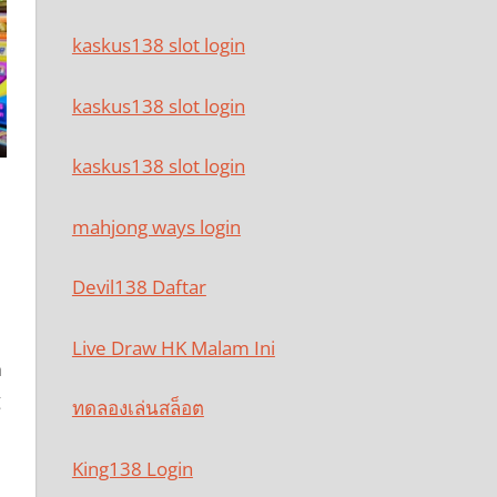
kaskus138 slot login
kaskus138 slot login
kaskus138 slot login
mahjong ways login
Devil138 Daftar
Live Draw HK Malam Ini
h
g
ทดลองเล่นสล็อต
King138 Login