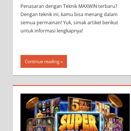
Penasaran dengan Teknik MAXWIN terbaru?
Dengan teknik ini, kamu bisa menang dalam
semua permainan! Yuk, simak artikel berikut
untuk informasi lengkapnya!
Continue reading