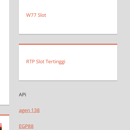
W77 Slot
RTP Slot Tertinggi
APi
agen 138
EGP88