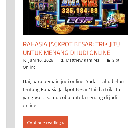
RAHASIA JACKPOT BESAR: TRIK JITU
UNTUK MENANG DI JUDI ONLINE!
Juni 10, 2026
Matthew Ramirez
Slot
Online
Hai, para pemain judi online! Sudah tahu belum
tentang Rahasia Jackpot Besar? Ini dia trik jitu
yang wajib kamu coba untuk menang di judi
online!
Continue reading