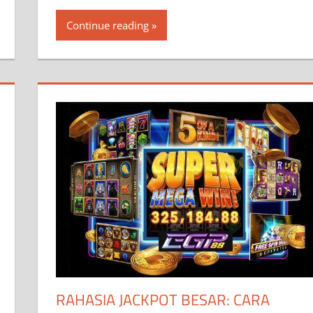
Continue reading
RAHASIA JACKPOT BESAR: CARA