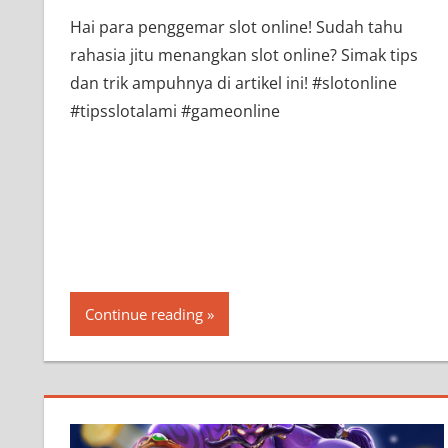
Hai para penggemar slot online! Sudah tahu
rahasia jitu menangkan slot online? Simak tips
dan trik ampuhnya di artikel ini! #slotonline
#tipsslotalami #gameonline
Continue reading