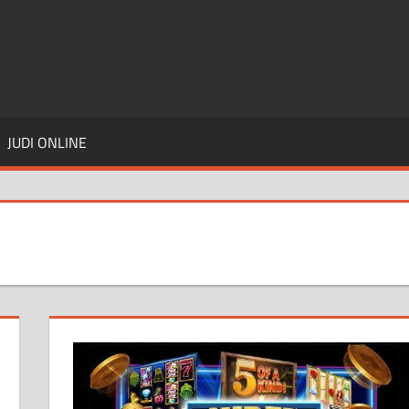
JUDI ONLINE