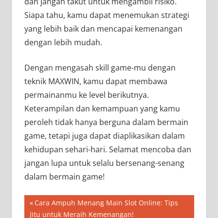
dan jangan takut untuk mengambil risiko.
Siapa tahu, kamu dapat menemukan strategi
yang lebih baik dan mencapai kemenangan
dengan lebih mudah.
Dengan mengasah skill game-mu dengan
teknik MAXWIN, kamu dapat membawa
permainanmu ke level berikutnya.
Keterampilan dan kemampuan yang kamu
peroleh tidak hanya berguna dalam bermain
game, tetapi juga dapat diaplikasikan dalam
kehidupan sehari-hari. Selamat mencoba dan
jangan lupa untuk selalu bersenang-senang
dalam bermain game!
Navigasi
Previous
Cara Ampuh Menang Main Slot Online: Tips
Post:
Jitu untuk Meraih Kemenangan!