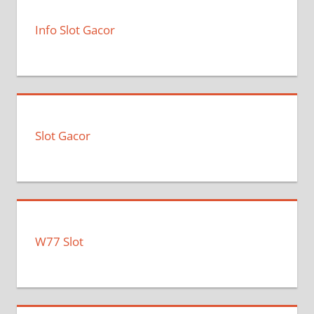
Info Slot Gacor
Slot Gacor
W77 Slot