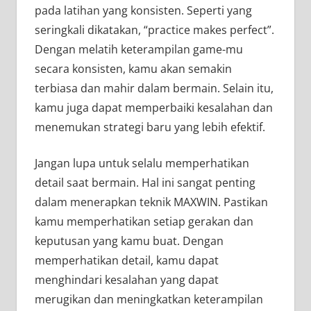
pada latihan yang konsisten. Seperti yang
seringkali dikatakan, “practice makes perfect”.
Dengan melatih keterampilan game-mu
secara konsisten, kamu akan semakin
terbiasa dan mahir dalam bermain. Selain itu,
kamu juga dapat memperbaiki kesalahan dan
menemukan strategi baru yang lebih efektif.
Jangan lupa untuk selalu memperhatikan
detail saat bermain. Hal ini sangat penting
dalam menerapkan teknik MAXWIN. Pastikan
kamu memperhatikan setiap gerakan dan
keputusan yang kamu buat. Dengan
memperhatikan detail, kamu dapat
menghindari kesalahan yang dapat
merugikan dan meningkatkan keterampilan