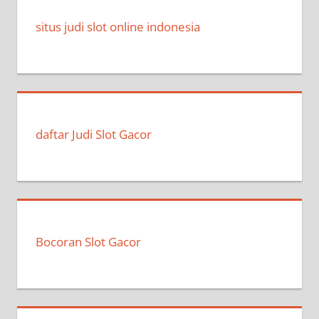
situs judi slot online indonesia
daftar Judi Slot Gacor
Bocoran Slot Gacor