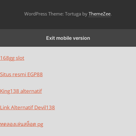
WordPress Theme: Tortuga by
ThemeZee
.
Exit mobile version
APi
168gg slot
Situs resmi EGP88
King138 alternatif
Link Alternatif Devil138
ทดลองเล่นสล็อต pg