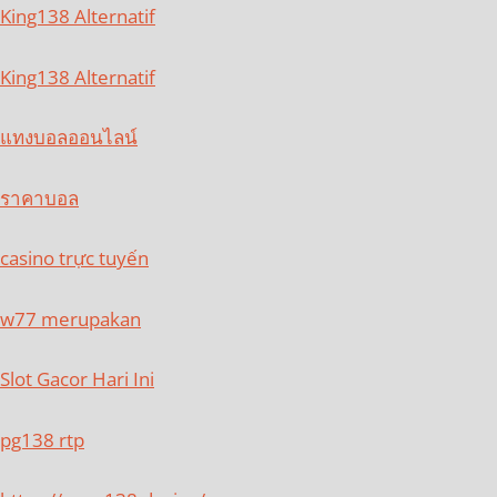
King138 Alternatif
King138 Alternatif
แทงบอลออนไลน์
ราคาบอล
casino trực tuyến
w77 merupakan
Slot Gacor Hari Ini
pg138 rtp