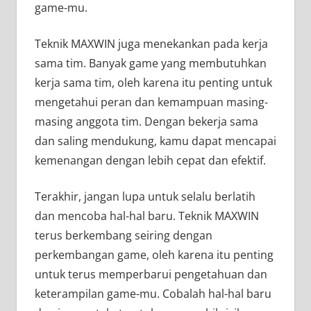
game-mu.
Teknik MAXWIN juga menekankan pada kerja
sama tim. Banyak game yang membutuhkan
kerja sama tim, oleh karena itu penting untuk
mengetahui peran dan kemampuan masing-
masing anggota tim. Dengan bekerja sama
dan saling mendukung, kamu dapat mencapai
kemenangan dengan lebih cepat dan efektif.
Terakhir, jangan lupa untuk selalu berlatih
dan mencoba hal-hal baru. Teknik MAXWIN
terus berkembang seiring dengan
perkembangan game, oleh karena itu penting
untuk terus memperbarui pengetahuan dan
keterampilan game-mu. Cobalah hal-hal baru