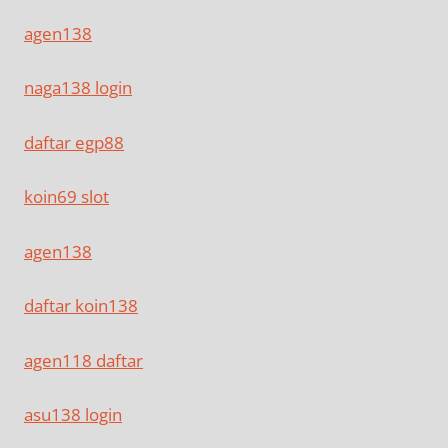
agen138
naga138 login
daftar egp88
koin69 slot
agen138
daftar koin138
agen118 daftar
asu138 login