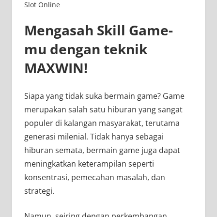
Slot Online
Mengasah Skill Game-
mu dengan teknik
MAXWIN!
Siapa yang tidak suka bermain game? Game
merupakan salah satu hiburan yang sangat
populer di kalangan masyarakat, terutama
generasi milenial. Tidak hanya sebagai
hiburan semata, bermain game juga dapat
meningkatkan keterampilan seperti
konsentrasi, pemecahan masalah, dan
strategi.
Namun, seiring dengan perkembangan