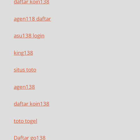
daftar koin138
agen118 daftar
asu138 login
king138
situs toto
agen138
daftar koin138
toto togel
Daftar go138