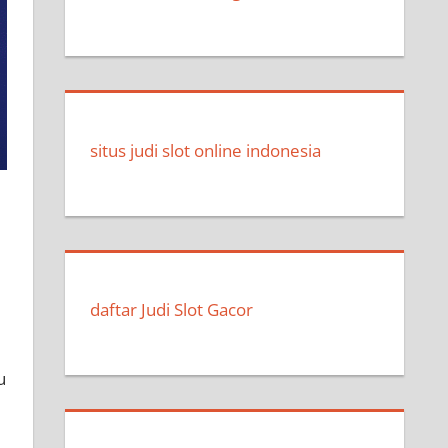
situs judi slot online indonesia
daftar Judi Slot Gacor
u