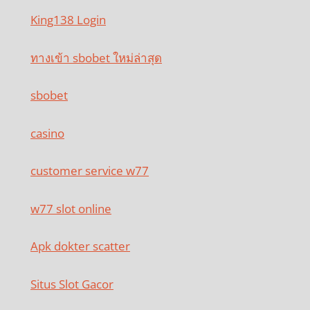
King138 Login
ทางเข้า sbobet ใหม่ล่าสุด
sbobet
casino
customer service w77
w77 slot online
Apk dokter scatter
Situs Slot Gacor