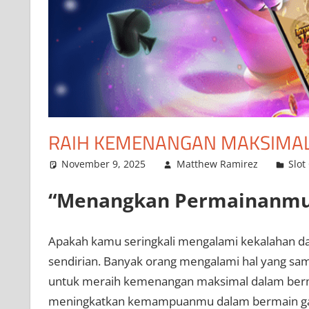
RAIH KEMENANGAN MAKSIMAL 
November 9, 2025
Matthew Ramirez
Slot
“Menangkan Permainanmu d
Apakah kamu seringkali mengalami kekalahan da
sendirian. Banyak orang mengalami hal yang s
untuk meraih kemenangan maksimal dalam bermai
meningkatkan kemampuanmu dalam bermain g