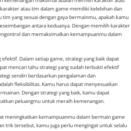
h kemenangan maksimal adalah memilih karakter atau
karakter atau tim dalam game memiliki kelebihan dan
tau tim yang sesuai dengan gaya bermainmu, apakah kamu
 keseimbangan antara keduanya. Dengan memilih karakter
h mengontrol dan memaksimalkan kemampuanmu dalam
fektif. Dalam setiap game, strategi yang baik dapat
mencari tahu strategi yang sudah terbukti efektif
tegi sendiri berdasarkan pengalaman dan
dalah fleksibilitas. Kamu harus dapat menyesuaikan
ermainan. Dengan strategi yang baik, kamu dapat
katkan peluangmu untuk meraih kemenangan.
 dapat meningkatkan kemampuanmu dalam bermain game
 trik tersebut, kamu juga perlu mengingat untuk selalu