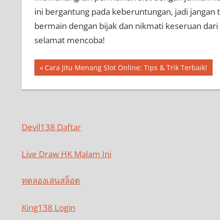
ini bergantung pada keberuntungan, jadi jangan t
bermain dengan bijak dan nikmati keseruan dari 
selamat mencoba!
Navigasi
Previous
Cara Jitu Menang Slot Online: Tips & Trik Terbaik!
Post:
pos
Devil138 Daftar
Live Draw HK Malam Ini
ทดลองเล่นสล็อต
King138 Login