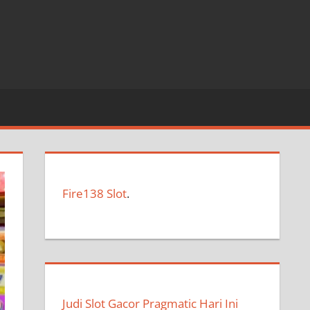
Fire138 Slot
.
Judi Slot Gacor Pragmatic Hari Ini