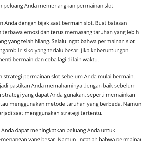
an peluang Anda memenangkan permainan slot.
an Anda dengan bijak saat bermain slot. Buat batasan
an terbawa emosi dan terus memasang taruhan yang lebih
yang telah hilang. Selalu ingat bahwa permainan slot
ambil risiko yang terlalu besar. Jika keberuntungan
nti bermain dan coba lagi di lain waktu.
an strategi permainan slot sebelum Anda mulai bermain.
a, jadi pastikan Anda memahaminya dengan baik sebelum
a strategi yang dapat Anda gunakan, seperti memainkan
i atau menggunakan metode taruhan yang berbeda. Namun
jadi saat menggunakan strategi tertentu.
i, Anda dapat meningkatkan peluang Anda untuk
menangan yang besar. Namun, ingatlah bahwa permaina