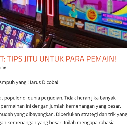
: TIPS JITU UNTUK PARA PEMAIN!
line
 Ampuh yang Harus Dicoba!
 populer di dunia perjudian. Tidak heran jika banyak
permainan ini dengan jumlah kemenangan yang besar.
ah yang dibayangkan. Diperlukan strategi dan trik yan
n kemenangan yang besar. Inilah mengapa rahasia