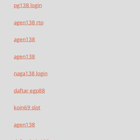
pg138 login
agen138 rtp
agen138
agen138
naga138 login
daftar egp88
koin69 slot
agen138