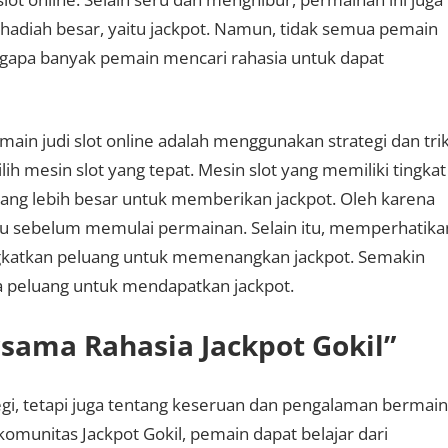
iah besar, yaitu jackpot. Namun, tidak semua pemain
gapa banyak pemain mencari rahasia untuk dapat
main judi slot online adalah menggunakan strategi dan tri
ih mesin slot yang tepat. Mesin slot yang memiliki tingkat
yang lebih besar untuk memberikan jackpot. Oleh karena
hulu sebelum memulai permainan. Selain itu, memperhatika
ngkatkan peluang untuk memenangkan jackpot. Semakin
a peluang untuk mendapatkan jackpot.
rsama Rahasia Jackpot Gokil”
tegi, tetapi juga tentang keseruan dan pengalaman bermain
unitas Jackpot Gokil, pemain dapat belajar dari