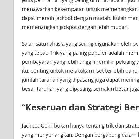
menawarkan kesempatan untuk memenangkan had
dapat meraih jackpot dengan mudah. Itulah men
memenangkan jackpot dengan lebih mudah.
Salah satu rahasia yang sering digunakan oleh pe
yang tepat. Trik yang paling populer adalah memil
pembayaran yang lebih tinggi memiliki peluang 
itu, penting untuk melakukan riset terlebih da
jumlah taruhan yang dipasang juga dapat meni
besar taruhan yang dipasang, semakin besar jug
“Keseruan dan Strategi Be
Jackpot Gokil bukan hanya tentang trik dan stra
yang menyenangkan. Dengan bergabung dalam kom