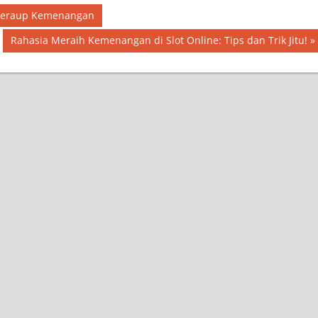
k Meraup Kemenangan
Next
Rahasia Meraih Kemenangan di Slot Online: Tips dan Trik Jitu!
Post: