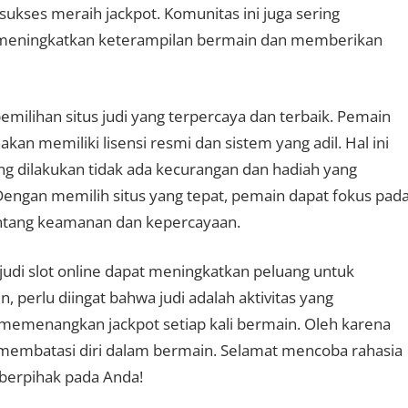
sukses meraih jackpot. Komunitas ini juga sering
 meningkatkan keterampilan bermain dan memberikan
 pemilihan situs judi yang terpercaya dan terbaik. Pemain
n memiliki lisensi resmi dan sistem yang adil. Hal ini
 dilakukan tidak ada kecurangan dan hadiah yang
Dengan memilih situs yang tepat, pemain dapat fokus pad
tentang keamanan dan kepercayaan.
judi slot online dapat meningkatkan peluang untuk
perlu diingat bahwa judi adalah aktivitas yang
 memenangkan jackpot setiap kali bermain. Oleh karena
 membatasi diri dalam bermain. Selamat mencoba rahasia
 berpihak pada Anda!