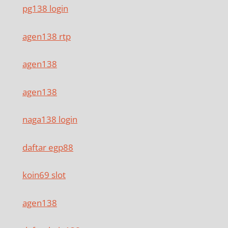
pg138 login
agen138 rtp
agen138
agen138
naga138 login
daftar egp88
koin69 slot
agen138