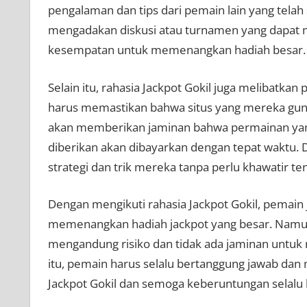
pengalaman dan tips dari pemain lain yang telah 
mengadakan diskusi atau turnamen yang dapat
kesempatan untuk memenangkan hadiah besar.
Selain itu, rahasia Jackpot Gokil juga melibatkan
harus memastikan bahwa situs yang mereka gunaka
akan memberikan jaminan bahwa permainan yang
diberikan akan dibayarkan dengan tepat waktu. 
strategi dan trik mereka tanpa perlu khawatir 
Dengan mengikuti rahasia Jackpot Gokil, pemain 
memenangkan hadiah jackpot yang besar. Namun, 
mengandung risiko dan tidak ada jaminan untuk
itu, pemain harus selalu bertanggung jawab dan
Jackpot Gokil dan semoga keberuntungan selalu