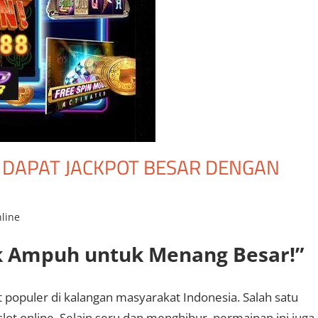
A DAPAT JACKPOT BESAR DENGAN
nline
rik Ampuh untuk Menang Besar!”
at populer di kalangan masyarakat Indonesia. Salah satu
slot online. Selain seru dan menghibur, permainan ini juga