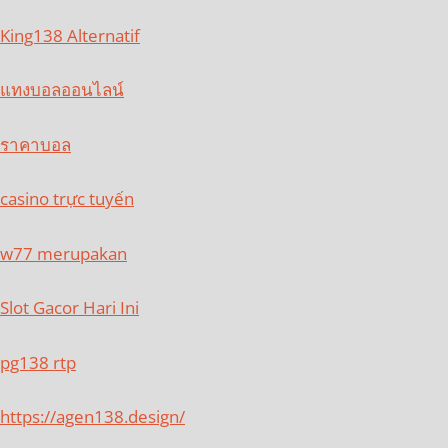
King138 Alternatif
แทงบอลออนไลน์
ราคาบอล
casino trực tuyến
w77 merupakan
Slot Gacor Hari Ini
pg138 rtp
https://agen138.design/