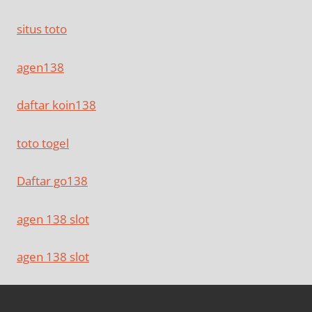
situs toto
agen138
daftar koin138
toto togel
Daftar go138
agen 138 slot
agen 138 slot