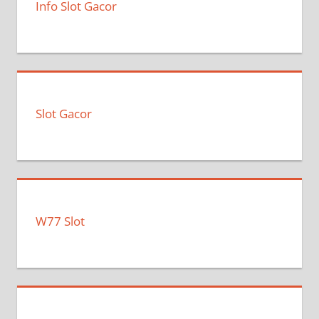
Info Slot Gacor
Slot Gacor
W77 Slot