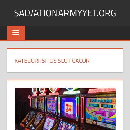
Skip
SALVATIONARMYYET.ORG
to
content
salvationarmyyet.org
KATEGORI:
SITUS SLOT GACOR