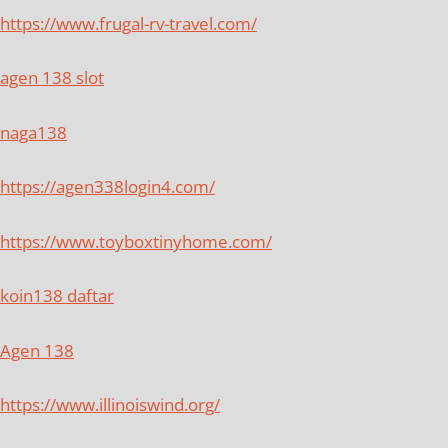
https://www.frugal-rv-travel.com/
agen 138 slot
naga138
https://agen338login4.com/
https://www.toyboxtinyhome.com/
koin138 daftar
Agen 138
https://www.illinoiswind.org/