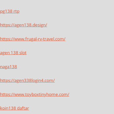
pg138 rtp
https://agen138.design/
https://www.frugal-rv-travel.com/
agen 138 slot
naga138
https://agen338login4.com/
https://www.toyboxtinyhome.com/
koin138 daftar