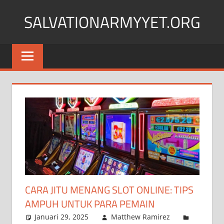
Skip
SALVATIONARMYYET.ORG
to
content
salvationarmyyet.org
CARA JITU MENANG SLOT ONLINE: TIPS
AMPUH UNTUK PARA PEMAIN
Januari 29, 2025
Matthew Ramirez