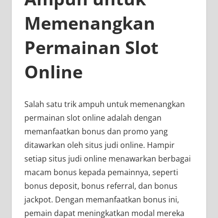
Memenangkan
Permainan Slot
Online
Salah satu trik ampuh untuk memenangkan
permainan slot online adalah dengan
memanfaatkan bonus dan promo yang
ditawarkan oleh situs judi online. Hampir
setiap situs judi online menawarkan berbagai
macam bonus kepada pemainnya, seperti
bonus deposit, bonus referral, dan bonus
jackpot. Dengan memanfaatkan bonus ini,
pemain dapat meningkatkan modal mereka