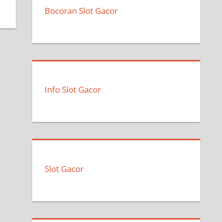
Bocoran Slot Gacor
Info Slot Gacor
Slot Gacor