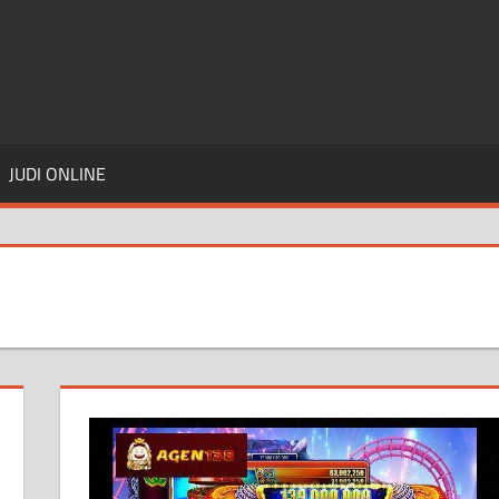
JUDI ONLINE