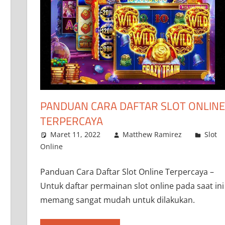
PANDUAN CARA DAFTAR SLOT ONLINE
TERPERCAYA
Maret 11, 2022
Matthew Ramirez
Slot
Online
Panduan Cara Daftar Slot Online Terpercaya –
Untuk daftar permainan slot online pada saat ini
memang sangat mudah untuk dilakukan.