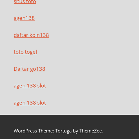
situs toto
agen138
daftar koin138
toto togel
Daftar go138
agen 138 slot
agen 138 slot
WordPress Theme: Tortuga by
ThemeZee
.