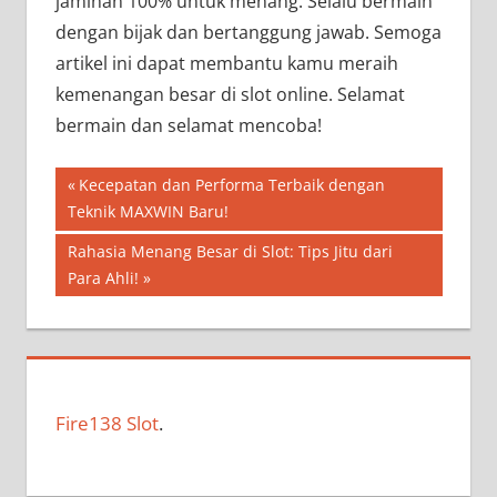
jaminan 100% untuk menang. Selalu bermain
dengan bijak dan bertanggung jawab. Semoga
artikel ini dapat membantu kamu meraih
kemenangan besar di slot online. Selamat
bermain dan selamat mencoba!
Navigasi
Previous
Kecepatan dan Performa Terbaik dengan
Post:
Teknik MAXWIN Baru!
pos
Next
Rahasia Menang Besar di Slot: Tips Jitu dari
Post:
Para Ahli!
Fire138 Slot
.