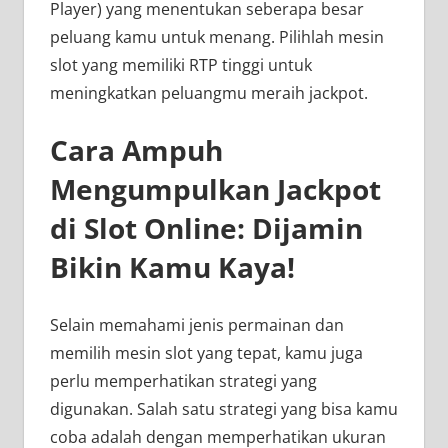
Player) yang menentukan seberapa besar
peluang kamu untuk menang. Pilihlah mesin
slot yang memiliki RTP tinggi untuk
meningkatkan peluangmu meraih jackpot.
Cara Ampuh
Mengumpulkan Jackpot
di Slot Online: Dijamin
Bikin Kamu Kaya!
Selain memahami jenis permainan dan
memilih mesin slot yang tepat, kamu juga
perlu memperhatikan strategi yang
digunakan. Salah satu strategi yang bisa kamu
coba adalah dengan memperhatikan ukuran