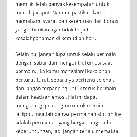
memiliki lebih banyak kesempatan untuk
meraih jackpot. Namun, pastikan kamu
memahami syarat dan ketentuan dari bonus
yang diberikan agar tidak terjadi
kesalahpahaman di kemudian hari.
Selain itu, jangan lupa untuk selalu bermain
dengan sabar dan mengontrol emosi saat
bermain. Jika kamu mengalami kekalahan
berturut-turut, sebaiknya berhenti sejenak
dan jangan terpancing untuk terus bermain
dalam keadaan emosi. Hal ini dapat
mengurangi peluangmu untuk meraih
jackpot. Ingatlah bahwa permainan slot online
adalah permainan yang bergantung pada
keberuntungan, jadi jangan terlalu memaksa