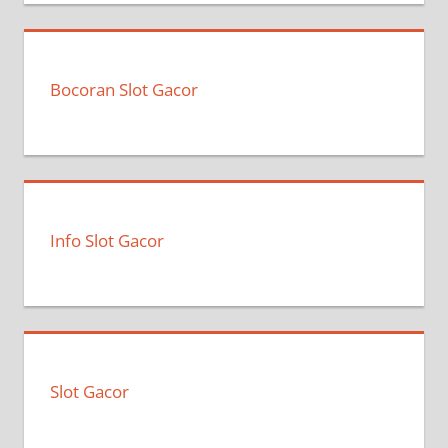
Bocoran Slot Gacor
Info Slot Gacor
Slot Gacor