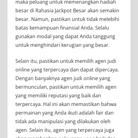
maka peluang untuk memenangkan hadiah
besar di Rahasia Jackpot Besar akan semakin
besar. Namun, pastikan untuk tidak melebihi
batas kemampuan finansial Anda. Selalu
gunakan modal yang dapat Anda tanggung
untuk menghindari kerugian yang besar.
Selain itu, pastikan untuk memilih agen judi
online yang terpercaya dan dapat dipercaya.
Dengan banyaknya agen judi online yang
bermunculan, pastikan untuk memilih agen
yang memiliki reputasi yang baik dan
terpercaya. Hal ini akan memastikan bahwa
permainan yang Anda ikuti adalah fair dan
tidak ada manipulasi yang dilakukan oleh
agen. Selain itu, agen yang terpercaya juga