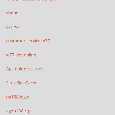
sbobet
casino
customer service w77
w77 slot online
Apk dokter scatter
Situs Slot Gacor
pg138 login
agen138 rtp