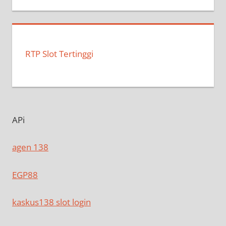
RTP Slot Tertinggi
APi
agen 138
EGP88
kaskus138 slot login