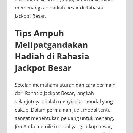
memenangkan hadiah besar di Rahasia
Jackpot Besar.
Tips Ampuh
Melipatgandakan
Hadiah di Rahasia
Jackpot Besar
Setelah memahami aturan dan cara bermain
dari Rahasia Jackpot Besar, langkah
selanjutnya adalah menyiapkan modal yang
cukup. Dalam permainan judi, modal tentu
sangat menentukan peluang untuk menang.
Jika Anda memiliki modal yang cukup besar,