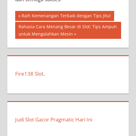
Navigasi
Previous
Raih Kemenangan Terbaik dengan Tips Jitu!
Post:
pos
Next
Rahasia Cara Menang Besar di Slot: Tips Ampuh
Post:
untuk Mengalahkan Mesin
Fire138 Slot
.
Judi Slot Gacor Pragmatic Hari Ini